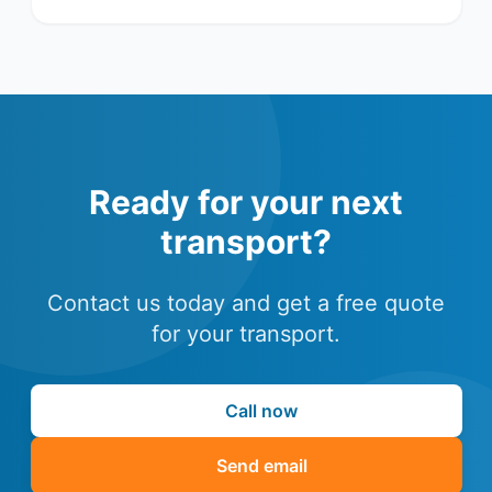
Ready for your next
transport?
Contact us today and get a free quote
for your transport.
Call now
Send email